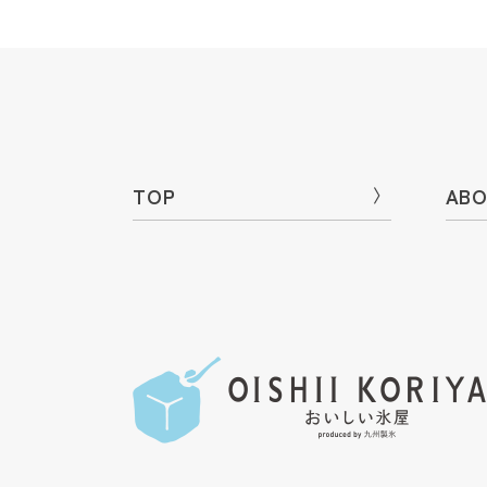
TOP
〉
ABO