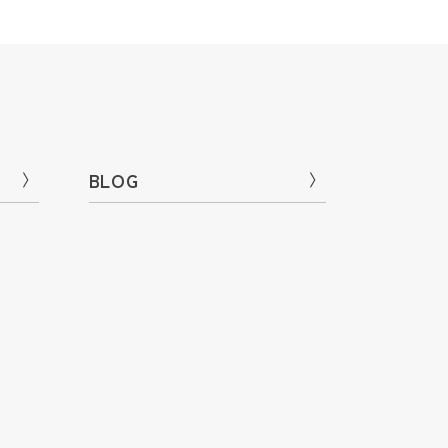
〉
BLOG
〉