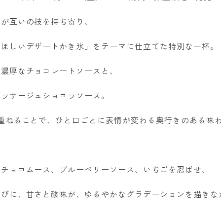
人が互いの技を持ち寄り、
てほしいデザートかき氷」をテーマに仕立てた特別な一杯。
た濃厚なチョコレートソースと、
グラサージュショコラソース。
重ねることで、ひと口ごとに表情が変わる奥行きのある味
クチョコムース、ブルーベリーソース、いちごを忍ばせ、
たびに、甘さと酸味が、ゆるやかなグラデーションを描きな
。