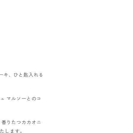
ーキ、ひと匙入れる
ュ マルソーとのコ
と香りたつカカオニ
いたします。