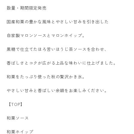
数量・期間限定発売
国産和栗の豊かな風味とやさしい甘みを引き出した
自家製マロンソースとマロンホイップ。
黒糖で仕立てたほろ苦いほうじ茶ソースを合わせ、
香ばしさとコクが広がる上品な味わいに仕上げました。
和栗をたっぷり使った秋の贅沢かき氷。
やさしい甘みと香ばしい余韻をお楽しみください。
【TOP】
和栗ソース
和栗ホイップ