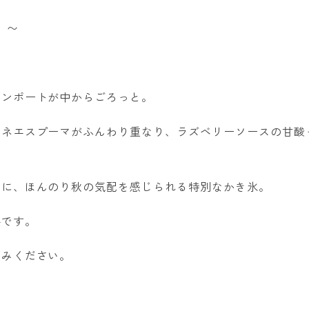
木）〜
売
コンポートが中からごろっと。
ーネエスプーマがふんわり重なり、ラズベリーソースの甘酸
。
節に、ほんのり秋の気配を感じられる特別なかき氷。
供です。
しみください。