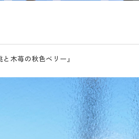
桃と木苺の秋色ベリー』