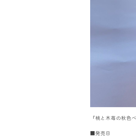
『桃と木苺の秋色
■発売日